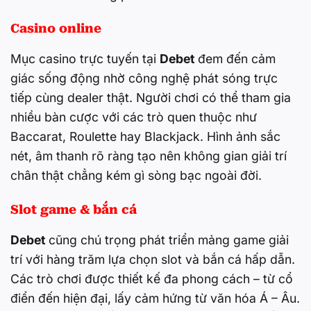
Casino online
Mục casino trực tuyến tại
Debet
đem đến cảm
giác sống động nhờ công nghệ phát sóng trực
tiếp cùng dealer thật. Người chơi có thể tham gia
nhiều bàn cược với các trò quen thuộc như
Baccarat, Roulette hay Blackjack. Hình ảnh sắc
nét, âm thanh rõ ràng tạo nên không gian giải trí
chân thật chẳng kém gì sòng bạc ngoài đời.
Slot game & bắn cá
Debet
cũng chú trọng phát triển mảng game giải
trí với hàng trăm lựa chọn slot và bắn cá hấp dẫn.
Các trò chơi được thiết kế đa phong cách – từ cổ
điển đến hiện đại, lấy cảm hứng từ văn hóa Á – Âu.