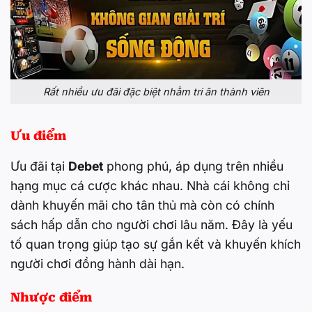
Rất nhiều ưu đãi đặc biệt nhằm tri ân thành viên
Ưu điểm
Ưu đãi tại
Debet
phong phú, áp dụng trên nhiều
hạng mục cá cược khác nhau. Nhà cái không chỉ
dành khuyến mãi cho tân thủ mà còn có chính
sách hấp dẫn cho người chơi lâu năm. Đây là yếu
tố quan trọng giúp tạo sự gắn kết và khuyến khích
người chơi đồng hành dài hạn.
Nhược điểm