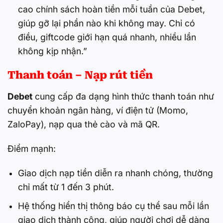
cao chính sách hoàn tiền mỗi tuần của Debet,
giúp gỡ lại phần nào khi không may. Chỉ có
điều, giftcode giới hạn quá nhanh, nhiều lần
không kịp nhận.”
Thanh toán – Nạp rút tiền
Debet
cung cấp đa dạng hình thức thanh toán như
chuyển khoản ngân hàng, ví điện tử (Momo,
ZaloPay), nạp qua thẻ cào và mã QR.
Điểm mạnh:
Giao dịch nạp tiền diễn ra nhanh chóng, thường
chỉ mất từ 1 đến 3 phút.
Hệ thống hiển thị thông báo cụ thể sau mỗi lần
giao dịch thành công, giúp người chơi dễ dàng