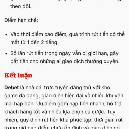
theo dõi.
Điểm hạn chế:
Vào thời điểm cao điểm, quá trình rút tiền có thể
mất từ 1 đến 2 tiếng.
Số lần rút tiền trong ngày vẫn bị giới hạn, gây
bất tiện cho những ai giao dịch thường xuyên.
Kết luận
Debet
là nhà cái trực tuyến đáng thử với kho
game đa dạng, giao diện hiện đại và nhiều khuyến
mãi hấp dẫn. Ưu điểm gồm nạp tiền nhanh, hỗ trợ
khách hàng tốt và nhiều lựa chọn cá cược. Tuy
nhiên, quy định rút tiền khá phức tạp, thời gian rút
trong giờ cao điểm chưa ổn định và giao diện có