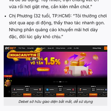
vừa rồi hơi giật nhẹ, cần kiên nhẫn chút.”
Chị Phương (32 tuổi, TP.HCM): “Tôi thường chơi
slot qua app di động, thấy thao tác nhanh gọn.
Nhưng phần quảng cáo khuyến mãi hơi dày
đặc, đôi lúc gây khó chịu.”
Debet sở hữu giao diện bắt mắt, dễ sử dụng