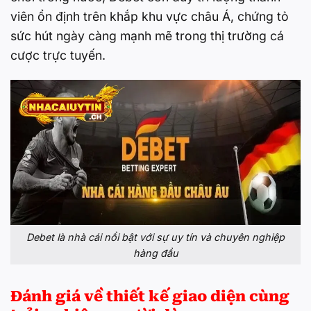
viên ổn định trên khắp khu vực châu Á, chứng tỏ
sức hút ngày càng mạnh mẽ trong thị trường cá
cược trực tuyến.
Debet là nhà cái nổi bật với sự uy tín và chuyên nghiệp
hàng đầu
Đánh giá về thiết kế giao diện cùng