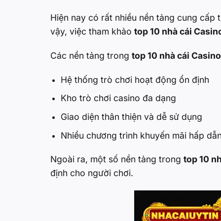
Hiện nay có rất nhiều nền tảng cung cấp t
vậy, việc tham khảo
top 10 nhà cái Casin
Các nền tảng trong
top 10 nhà cái Casino
Hệ thống trò chơi hoạt động ổn định
Kho trò chơi casino đa dạng
Giao diện thân thiện và dễ sử dụng
Nhiều chương trình khuyến mãi hấp dẫ
Ngoài ra, một số nền tảng trong
top 10 n
định cho người chơi.