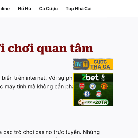
nline
Nổ Hũ
Cá Cược
Top Nhà Cái
i chơi quan tâm
iến trên internet. Với sự phát triển của
oặc máy tính mà không cần phải đến các
 các trò chơi casino trực tuyến. Những