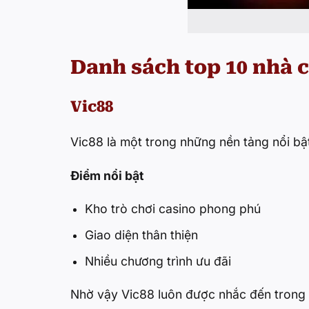
Danh sách top 10 nhà c
Vic88
Vic88 là một trong những nền tảng nổi bậ
Điểm nổi bật
Kho trò chơi casino phong phú
Giao diện thân thiện
Nhiều chương trình ưu đãi
Nhờ vậy Vic88 luôn được nhắc đến trong