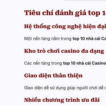
Tiêu chí đánh giá top 
Hệ thống công nghệ hiện đạ
Một nền tảng nằm trong
top 10 nhà cái C
Kho trò chơi casino đa dạng
Các nền tảng trong
top 10 nhà cái Casino
Giao diện thân thiện
Giao diện dễ sử dụng giúp người chơi dễ 
Nhiều chương trình ưu đãi