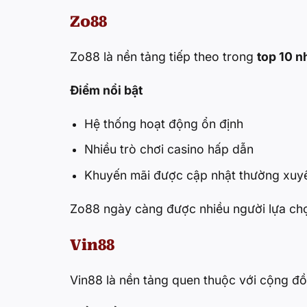
Zo88
Zo88 là nền tảng tiếp theo trong
top 10 n
Điểm nổi bật
Hệ thống hoạt động ổn định
Nhiều trò chơi casino hấp dẫn
Khuyến mãi được cập nhật thường xuy
Zo88 ngày càng được nhiều người lựa ch
Vin88
Vin88 là nền tảng quen thuộc với cộng đồ