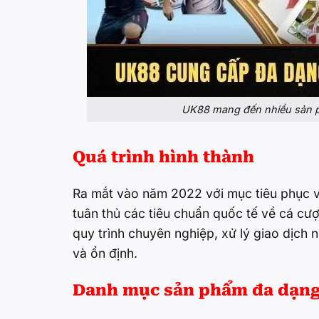
UK88 mang đến nhiều sản p
Quá trình hình thành
Ra mắt vào năm 2022 với mục tiêu phục vụ
tuân thủ các tiêu chuẩn quốc tế về cá cư
quy trình chuyên nghiệp, xử lý giao dịch
và ổn định.
Danh mục sản phẩm đa dạn