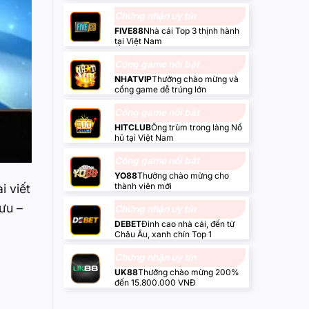
Chứng nhận uy tín
FIVE88
Nhà cái Top 3 thịnh hành
tại Việt Nam
Cổng game nổi bật
NHATVIP
Thưởng chào mừng và
cổng game dễ trúng lớn
Cổng game nổi bật
HITCLUB
Ông trùm trong làng Nổ
hũ tại Việt Nam
Cổng game nổi bật
YO88
Thưởng chào mừng cho
thành viên mới
i viết
ưu –
Chứng nhận uy tín
DEBET
Đỉnh cao nhà cái, đến từ
Châu Âu, xanh chín Top 1
Chứng nhận uy tín
UK88
Thưởng chào mừng 200%
đến 15.800.000 VNĐ