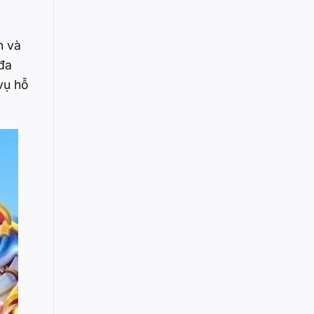
h và
 đa
vụ hỗ