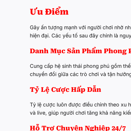
Ưu Điểm
Gây ấn tượng mạnh với người chơi nhờ nh
hiện đại. Các yếu tố sau đây chính là ngu
Danh Mục Sản Phẩm Phong 
Cung cấp hệ sinh thái phong phú gồm thể 
chuyển đổi giữa các trò chơi và tận hưởng
Tỷ Lệ Cược Hấp Dẫn
Tỷ lệ cược luôn được điều chỉnh theo xu 
và live, giúp người chơi tăng khả năng ki
Hỗ Trợ Chuyên Nghiệp 24/7