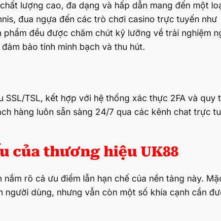
hất lượng cao, đa dạng và hấp dẫn mang đến một lo
nnis, đua ngựa đến các trò chơi casino trực tuyến như
ản phẩm đều được chăm chút kỹ lưỡng về trải nghiệm n
 đảm bảo tính minh bạch và thu hút.
 SSL/TSL, kết hợp với hệ thống xác thực 2FA và quy t
hách hàng luôn sẵn sàng 24/7 qua các kênh chat trực t
u của thương hiệu UK88
n nắm rõ cả ưu điểm lẫn hạn chế của nền tảng này. Mặ
ệm người dùng, nhưng vẫn còn một số khía cạnh cần đ