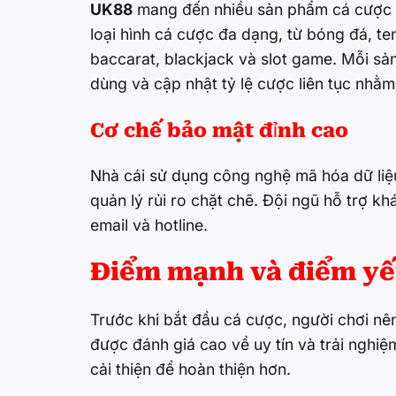
UK88
mang đến nhiều sản phẩm cá cược c
loại hình cá cược đa dạng, từ bóng đá, te
baccarat, blackjack và slot game. Mỗi s
dùng và cập nhật tỷ lệ cược liên tục nhằm
Cơ chế bảo mật đỉnh cao
Nhà cái sử dụng công nghệ mã hóa dữ liệu
quản lý rủi ro chặt chẽ. Đội ngũ hỗ trợ k
email và hotline.
Điểm mạnh và điểm yế
Trước khi bắt đầu cá cược, người chơi nê
được đánh giá cao về uy tín và trải nghi
cải thiện để hoàn thiện hơn.