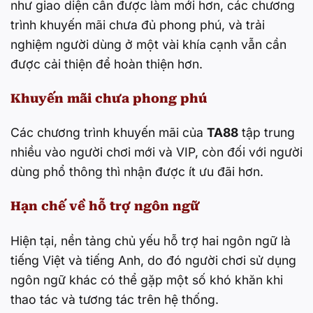
như giao diện cần được làm mới hơn, các chương
trình khuyến mãi chưa đủ phong phú, và trải
nghiệm người dùng ở một vài khía cạnh vẫn cần
được cải thiện để hoàn thiện hơn.
Khuyến mãi chưa phong phú
Các chương trình khuyến mãi của
TA88
tập trung
nhiều vào người chơi mới và VIP, còn đối với người
dùng phổ thông thì nhận được ít ưu đãi hơn.
Hạn chế về hỗ trợ ngôn ngữ
Hiện tại, nền tảng chủ yếu hỗ trợ hai ngôn ngữ là
tiếng Việt và tiếng Anh, do đó người chơi sử dụng
ngôn ngữ khác có thể gặp một số khó khăn khi
thao tác và tương tác trên hệ thống.