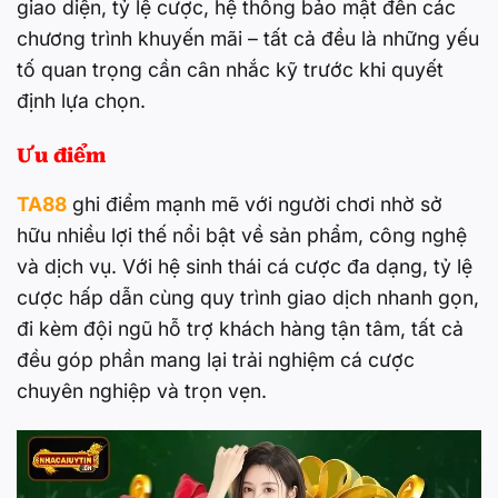
giao diện, tỷ lệ cược, hệ thống bảo mật đến các
chương trình khuyến mãi – tất cả đều là những yếu
tố quan trọng cần cân nhắc kỹ trước khi quyết
định lựa chọn.
Ưu điểm
TA88
ghi điểm mạnh mẽ với người chơi nhờ sở
hữu nhiều lợi thế nổi bật về sản phẩm, công nghệ
và dịch vụ. Với hệ sinh thái cá cược đa dạng, tỷ lệ
cược hấp dẫn cùng quy trình giao dịch nhanh gọn,
đi kèm đội ngũ hỗ trợ khách hàng tận tâm, tất cả
đều góp phần mang lại trải nghiệm cá cược
chuyên nghiệp và trọn vẹn.