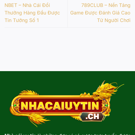
NBET – Nhà Cái Đổi
789CLUB – Nền Tảng
Thưởng Hàng Đầu Được
Game Được Đánh Giá Cao
Tin Tưởng Số 1
Từ Người Chơi