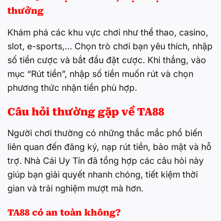
thưởng
Khám phá các khu vực chơi như thể thao, casino,
slot, e-sports,… Chọn trò chơi bạn yêu thích, nhập
số tiền cược và bắt đầu đặt cược. Khi thắng, vào
mục “Rút tiền”, nhập số tiền muốn rút và chọn
phương thức nhận tiền phù hợp.
Câu hỏi thường gặp về TA88
Người chơi thường có những thắc mắc phổ biến
liên quan đến đăng ký, nạp rút tiền, bảo mật và hỗ
trợ. Nhà Cái Uy Tín đã tổng hợp các câu hỏi này
giúp bạn giải quyết nhanh chóng, tiết kiệm thời
gian và trải nghiệm mượt mà hơn.
TA88 có an toàn không?