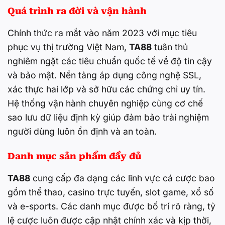
Quá trình ra đời và vận hành
Chính thức ra mắt vào năm 2023 với mục tiêu
phục vụ thị trường Việt Nam,
TA88
tuân thủ
nghiêm ngặt các tiêu chuẩn quốc tế về độ tin cậy
và bảo mật. Nền tảng áp dụng công nghệ SSL,
xác thực hai lớp và sở hữu các chứng chỉ uy tín.
Hệ thống vận hành chuyên nghiệp cùng cơ chế
sao lưu dữ liệu định kỳ giúp đảm bảo trải nghiệm
người dùng luôn ổn định và an toàn.
Danh mục sản phẩm đầy đủ
TA88
cung cấp đa dạng các lĩnh vực cá cược bao
gồm thể thao, casino trực tuyến, slot game, xổ số
và e-sports. Các danh mục được bố trí rõ ràng, tỷ
lệ cược luôn được cập nhật chính xác và kịp thời,